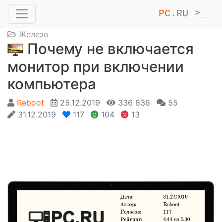
PC
.RU >
_
Железо
Почему не включается
монитор при включении
компьютера
Reboot
25.12.2019
336 836
55
31.12.2019
117
104
13