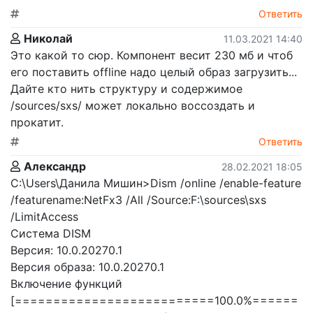
Ответить
Николай
11.03.2021 14:40
Это какой то сюр. Компонент весит 230 мб и чтоб
его поставить offline надо целый образ загрузить...
Дайте кто нить структуру и содержимое
/sources/sxs/ может локально воссоздать и
прокатит.
Ответить
Александр
28.02.2021 18:05
C:\Users\Данила Мишин>Dism /online /enable-feature
/featurename:NetFx3 /All /Source:F:\sources\sxs
/LimitAccess
Cистема DISM
Версия: 10.0.20270.1
Версия образа: 10.0.20270.1
Включение функций
[==========================100.0%======