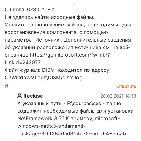
====================]
Ошибка: 0x800f081f
Не удалось найти исходные файлы.
Укажите расположение файлов, необходимых для
восстановления компонента, с помощью
параметра "Источник". Дополнительные сведения
об указании расположения источника см. на веб-
странице https://go.microsoft.com/fwlink/?
LinkId=243077.
Файл журнала DISM находится по адресу
C:\Windows\Logs\DISM\dism.log
Ответить
Recluse
28.02.2021 18:13
А указанный путь - F:\sources\sxs - точно
содержит необходимые файлы для установки
NetFramework 3.5? К примеру, microsoft-
windows-netfx3-ondemand-
package~31bf3856ad364e35~amd64~~.cab.