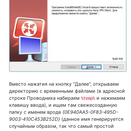
Вместо нажатия на кнопку "Далее", открываем
директорию с временными файлами (в адресной
строке Проводника набираем
и нажимаем
%temp%
клавишу ввода), и ищем там свежесозданную
папку с именем вроде
{0E940AA5-0F83-495D-
9003-410C453B252D}
(данное имя генерируется
случайным образом, так что самый простой