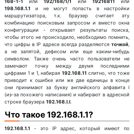
168-1-1
или
192/168/1/1
или
19216811
или
198.168.1.1
и не могут попасть в настройки
маршрутизатора, т.к. браузер считает эту
комбинацию поисковым запросом и вместо окна
конфигурации - открывает результаты поиска,
чтобы этого не происходило, необходимо помнить,
что цифры в IP адресе всегда разделяются
точкой
,
а не запятой, дефисом или еще каким-нибудь
символом. Также очень часто пользователи не
замечают точку между двумя последними
цифрами 1 и 1, набирая
192.168.11
слитно, что тоже
приводит к ошибке или же две единицы в конце
они принимают за букву английского алфавита l
(из-за похожего написания) и набирают в адресной
строке браузера
192.168.l.l
.
Что такое 192.168.1.1?
192.168.1.1
- это IP адрес, который имеют по