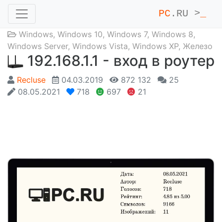
PC
.RU >
_
Windows
,
Windows 10
,
Windows 7
,
Windows 8
,
Windows Server
,
Windows Vista
,
Windows XP
,
Железо
192.168.1.1 - вход в роутер
Recluse
04.03.2019
872 132
25
08.05.2021
718
697
21