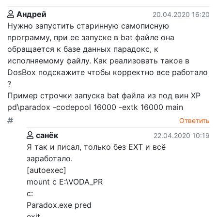
Андрей
20.04.2020 16:20
Нужно запустить старинную самописную
программу, при ее запуске в bat файле она
обращается к базе данных парадокс, к
исполняемому файлу. Как реализовать такое в
DosBox подскажите чтобы корректно все работало
?
Пример строчки запуска bat файла из под вин ХР
pd\paradox -codepool 16000 -extk 16000 main
Ответить
санёк
22.04.2020 10:19
Я так и писал, только без EXT и всё
заработало.
[autoexec]
mount c E:\VODA_PR
c:
Paradox.exe pred
exit