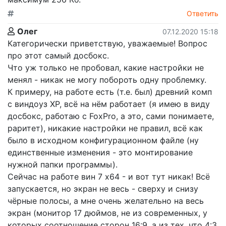
Ответить
Олег
07.12.2020 15:18
Категорически приветствую, уважаемые! Вопрос
про этот самый досбокс.
Что уж только не пробовал, какие настройки не
менял - никак не могу побороть одну проблемку.
К примеру, на работе есть (т.е. был) древний комп
с виндоуз ХР, всё на нём работает (я имею в виду
досбокс, работаю с FoxPro, а это, сами понимаете,
раритет), никакие настройки не правил, всё как
было в исходном конфигурационном файле (ну
единственные изменения - это монтирование
нужной папки программы).
Сейчас на работе вин 7 х64 - и вот тут никак! Всё
запускается, но экран не весь - сверху и снизу
чёрные полосы, а мне очень желательно на весь
экран (монитор 17 дюймов, не из современных, у
которых соотношение сторон 16:9, а из тех, что 4:3