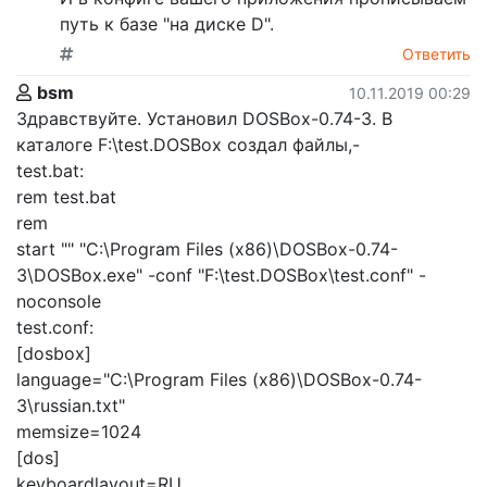
путь к базе "на диске D".
Ответить
bsm
10.11.2019 00:29
Здравствуйте. Установил DOSBox-0.74-3. В
каталоге F:\test.DOSBox создал файлы,-
test.bat:
rem test.bat
rem
start "" "C:\Program Files (x86)\DOSBox-0.74-
3\DOSBox.exe" -conf "F:\test.DOSBox\test.conf" -
noconsole
test.conf:
[dosbox]
language="C:\Program Files (x86)\DOSBox-0.74-
3\russian.txt"
memsize=1024
[dos]
keyboardlayout=RU