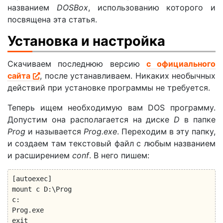
названием
DOSBox
, использованию которого и
посвящена эта статья.
Установка и настройка
Скачиваем последнюю версию
с официального
сайта
, после устанавливаем. Никаких необычных
действий при установке программы не требуется.
Теперь ищем необходимую вам DOS программу.
Допустим она располагается на диске
D
в папке
Prog
и называется
Prog.exe
. Переходим в эту папку,
и создаем там текстовый файл с любым названием
и расширением
conf
. В него пишем:
[autoexec]

mount c D:\Prog

c:

Prog.exe

exit