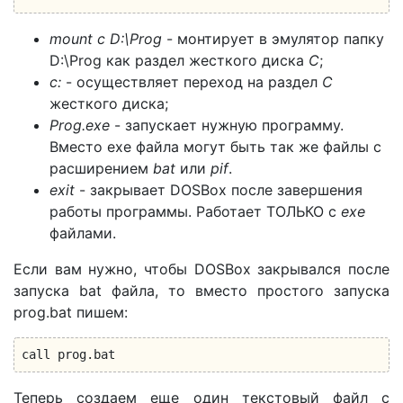
mount c D:\Prog
- монтирует в эмулятор папку
D:\Prog как раздел жесткого диска
С
;
c:
- осуществляет переход на раздел
C
жесткого диска;
Prog.exe
- запускает нужную программу.
Вместо exe файла могут быть так же файлы с
расширением
bat
или
pif
.
exit
- закрывает DOSBox после завершения
работы программы. Работает ТОЛЬКО с
exe
файлами.
Если вам нужно, чтобы DOSBox закрывался после
запуска bat файла, то вместо простого запуска
prog.bat пишем:
call prog.bat
Теперь создаем еще один текстовый файл с