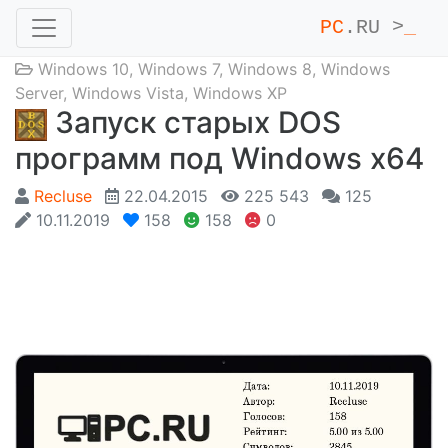
PC
.RU >
_
Windows 10
,
Windows 7
,
Windows 8
,
Windows
Server
,
Windows Vista
,
Windows XP
Запуск старых DOS
программ под Windows x64
Recluse
22.04.2015
225 543
125
10.11.2019
158
158
0