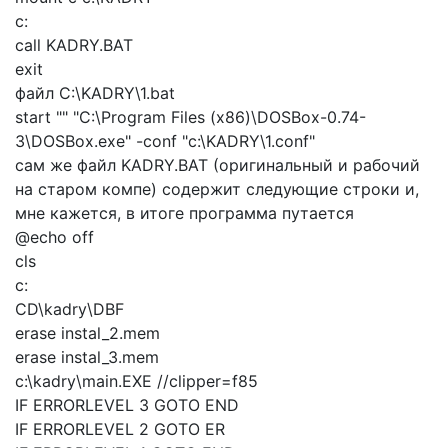
c:
call KADRY.BAT
exit
файл C:\KADRY\1.bat
start "" "C:\Program Files (x86)\DOSBox-0.74-
3\DOSBox.exe" -conf "c:\KADRY\1.conf"
сам же файл KADRY.BAT (оригинальный и рабочий
на старом компе) содержит следующие строки и,
мне кажется, в итоге программа путается
@echo off
cls
c:
CD\kadry\DBF
erase instal_2.mem
erase instal_3.mem
c:\kadry\main.EXE //clipper=f85
IF ERRORLEVEL 3 GOTO END
IF ERRORLEVEL 2 GOTO ER