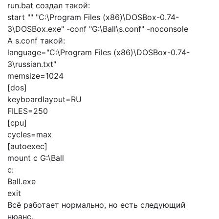
run.bat создал такой:
start "" "C:\Program Files (x86)\DOSBox-0.74-
3\DOSBox.exe" -conf "G:\Ball\s.conf" -noconsole
А s.conf такой:
language="C:\Program Files (x86)\DOSBox-0.74-
3\russian.txt"
memsize=1024
[dos]
keyboardlayout=RU
FILES=250
[cpu]
cycles=max
[autoexec]
mount c G:\Ball
c:
Ball.exe
exit
Всё работает нормально, но есть следующий
нюанс.