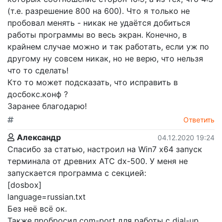
(т.е. разрешение 800 на 600). Что я только не
пробовал менять - никак не удаётся добиться
работы программы во весь экран. Конечно, в
крайнем случае можно и так работать, если уж по
другому ну совсем никак, но не верю, что нельзя
что то сделать!
Кто то может подсказать, что исправить в
досбокс.конф ?
Заранее благодарю!
Ответить
Александр
04.12.2020 19:24
Спасибо за статью, настроил на Win7 х64 запуск
терминала от древних АТС dx-500. У меня не
запускается программа с секцией:
[dosbox]
language=russian.txt
Без неё всё ок.
Также пробросил com-port для работы с dial-up