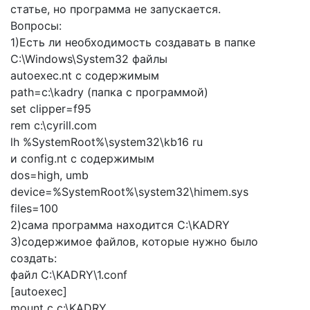
статье, но программа не запускается.
Вопросы:
1)Есть ли необходимость создавать в папке
C:\Windows\System32 файлы
autoexec.nt с содержимым
path=c:\kadry (папка с программой)
set clipper=f95
rem c:\cyrill.com
lh %SystemRoot%\system32\kb16 ru
и config.nt с содержимым
dos=high, umb
device=%SystemRoot%\system32\himem.sys
files=100
2)сама программа находится C:\KADRY
3)содержимое файлов, которые нужно было
создать:
файл C:\KADRY\1.conf
[autoexec]
mount c c:\KADRY