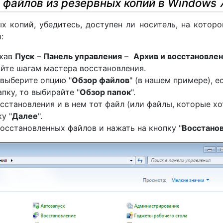
 файлов из резервных копий в Windows 
х копий, убедитесь, доступен ли носитель, на котор
:
ажав
Пуск
–
Панель управления
–
Архив и восстановле
йте шагам мастера восстановления.
 выберите опцию "
Обзор файлов
" (в нашем примере), е
пку, то выбирайте "
Обзор папок
".
сстановления и в нем тот файл (или файлы, которые хо
у "
Далее
".
осстановленных файлов и нажать на кнопку "
Восстано