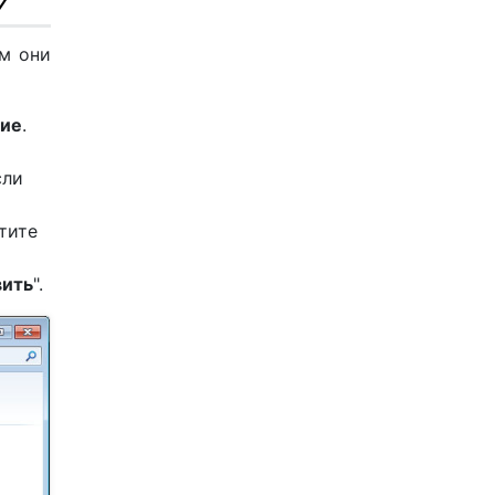
7
ом они
ние
.
сли
тите
вить
".