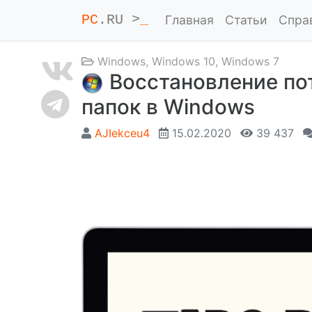
PC
.RU >
_
Главная
Статьи
Спра
Windows
,
Windows 10
,
Windows 7
Восстановление по
папок в Windows
AJIekceu4
15.02.2020
39 437