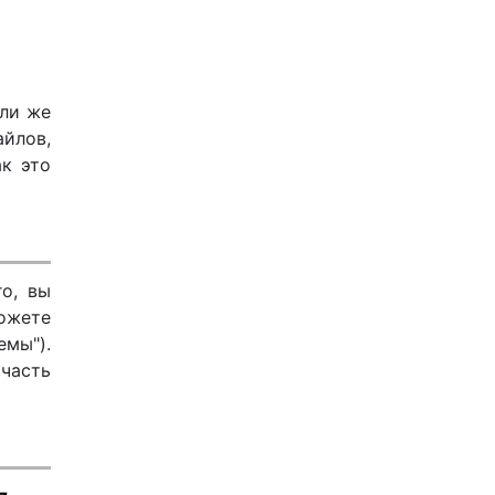
или же
айлов,
ак это
о, вы
можете
мы").
 часть