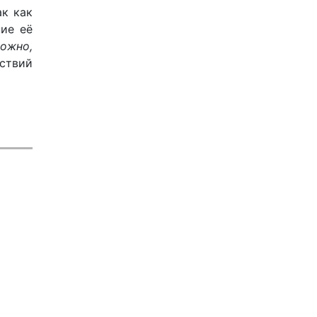
ак как
ние её
можно,
йствий