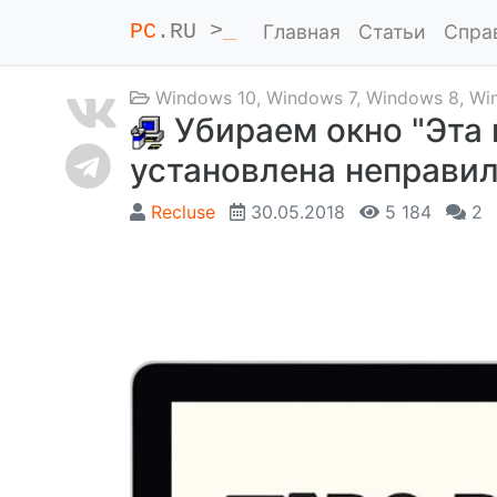
PC
.RU >
_
Главная
Статьи
Спра
Windows 10
,
Windows 7
,
Windows 8
,
Wi
Убираем окно "Эта
установлена неправил
Recluse
30.05.2018
5 184
2