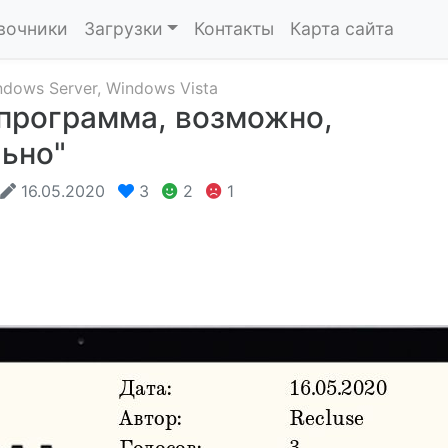
вочники
Загрузки
Контакты
Карта сайта
ndows Server
,
Windows Vista
 программа, возможно,
ьно"
16.05.2020
3
2
1