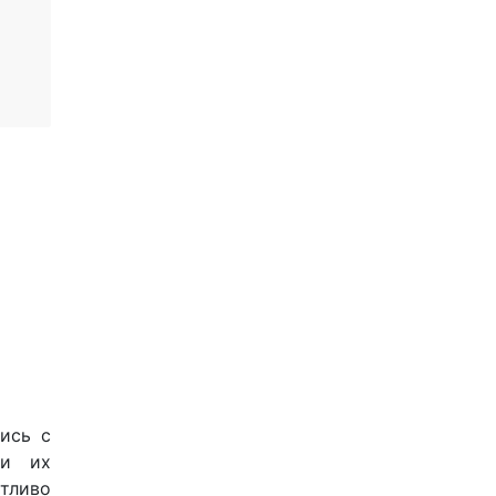
ись с
ли их
отливо