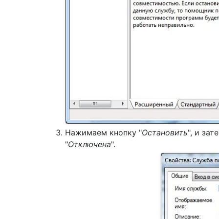
Нажимаем кнопку "
Остановить
", и за
"
Отключена
".