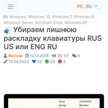
PC
.RU >
_
Windows
,
Windows 10
,
Windows 7
,
Windows 8
,
Windows Server
,
Windows Vista
,
Windows XP
Убираем лишнюю
раскладку клавиатуры RUS
US или ENG RU
Recluse
12.12.2018
30 117
6
13.04.2022
32
29
3