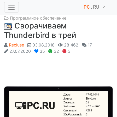
PC
.RU >
_
Программное обеспечение
Сворачиваем
Thunderbird в трей
Recluse
03.08.2018
28 462
17
27.07.2020
35
32
3