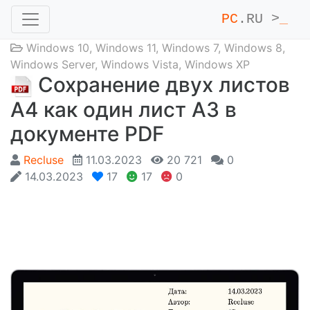
PC
.RU >
_
Windows 10
,
Windows 11
,
Windows 7
,
Windows 8
,
Windows Server
,
Windows Vista
,
Windows XP
Сохранение двух листов
A4 как один лист A3 в
документе PDF
Recluse
11.03.2023
20 721
0
14.03.2023
17
17
0