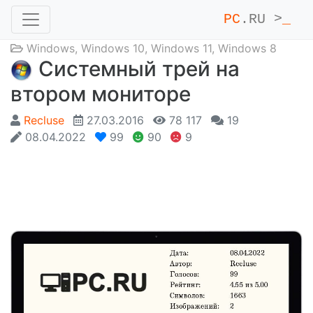
PC
.RU >
_
Windows
,
Windows 10
,
Windows 11
,
Windows 8
Системный трей на
втором мониторе
Recluse
27.03.2016
78 117
19
08.04.2022
99
90
9