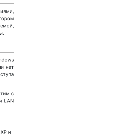
сиями,
тором
лемой,
ы.
indows
ли нет
ступа
стим с
ти LAN
 XP и