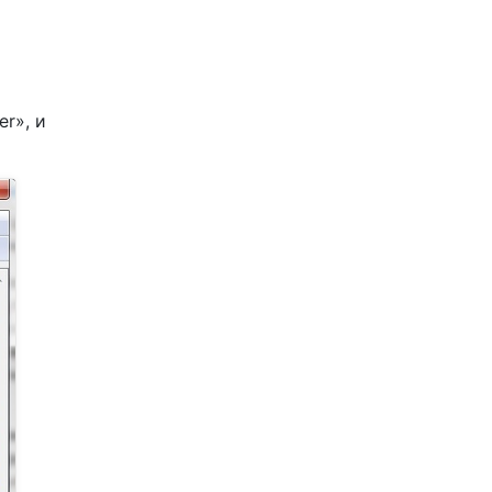
r», и