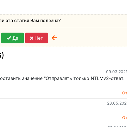
ли эта статья Вам полезна?
Да
Нет
6)
09.03.202
поставить значение "Отправлять только NTLMv2-ответ.
От
23.05.202
От