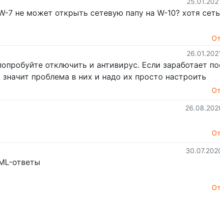
25.01.202
W-7 не может открыть сетевую папу на W-10? хотя сеть
От
26.01.202
опробуйте отключить и антивирус. Если заработает по
 значит проблема в них и надо их просто настроить
От
26.08.202
От
30.07.202
TML-ответы
От