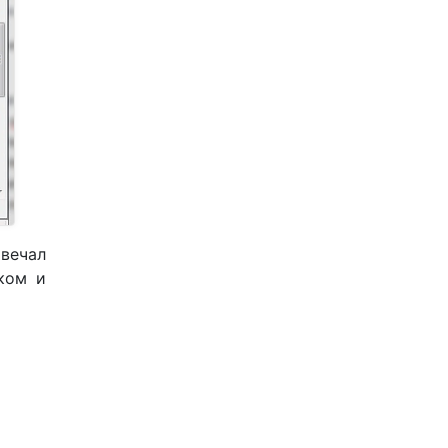
вечал
ком и