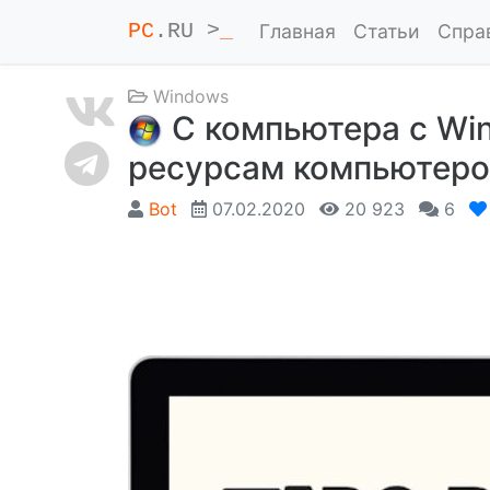
PC
.RU >
_
Главная
Статьи
Спра
Windows
С компьютера с Win
ресурсам компьютеро
Bot
07.02.2020
20 923
6