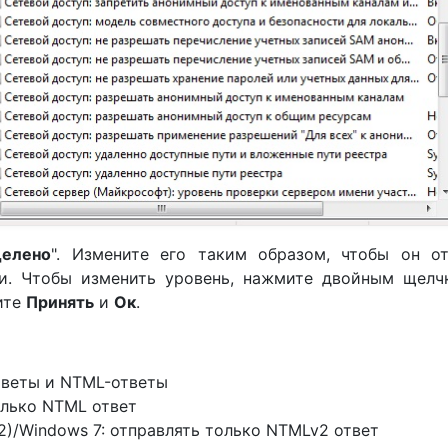
делено
". Измените его таким образом, чтобы он от
ти. Чтобы изменить уровень, нажмите двойным щелч
ите
Принять
и
Ок
.
тветы и NTML-ответы
олько NTML ответ
R2)/Windows 7: отправлять только NTMLv2 ответ