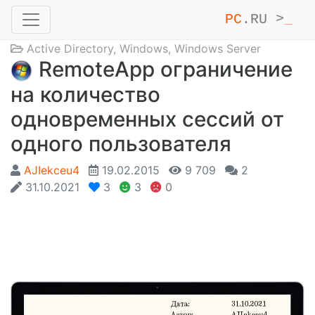
PC
.RU >
_
Active Directory
,
Windows
,
Windows Server
RemoteApp ограничение
на количество
одновременных сессий от
одного пользователя
AJIekceu4
19.02.2015
9 709
2
31.10.2021
3
3
0