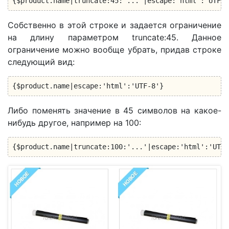
{$product.name|truncate:45:'...'|escape:'html':'UTF-8
Собственно в этой строке и задается ограничение
на длину параметром truncate:45. Данное
ограничение можно вообще убрать, придав строке
следующий вид:
{$product.name|escape:'html':'UTF-8'}
Либо поменять значение в 45 символов на какое-
нибудь другое, например на 100:
{$product.name|truncate:100:'...'|escape:'html':'UTF-