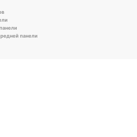
ов
ели
 панели
ередней панели