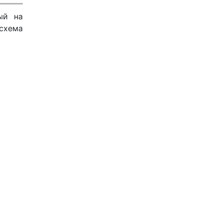
ый на
 схема