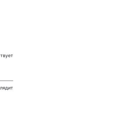
ствует
лядит