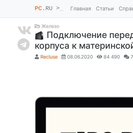
PC
.RU >
_
Главная
Статьи
Спра
Железо
Подключение перед
корпуса к материнско
Recluse
08.06.2020
84 490