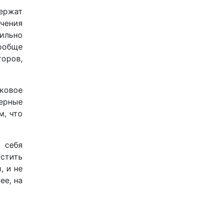
ержат
ючения
ильно
вообще
торов,
ковое
ерные
м, что
 себя
остить
, и не
ее, на