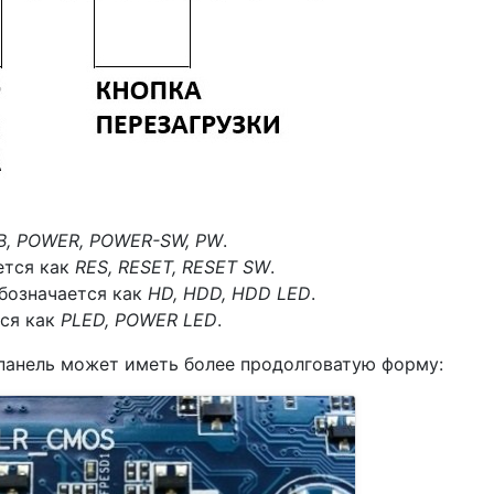
B, POWER, POWER-SW, PW
.
ется как
RES, RESET, RESET SW
.
бозначается как
HD, HDD, HDD LED
.
тся как
PLED, POWER LED
.
панель может иметь более продолговатую форму: