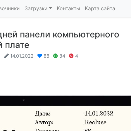
вочники
Загрузки
Контакты
Карта сайта
ней панели компьютерного
й плате
7
14.01.2022
88
84
4