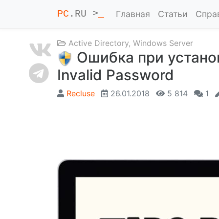
PC
.RU >
_
Главная
Статьи
Спра
Active Directory
,
Windows Server
Ошибка при установк
Invalid Password
Recluse
26.01.2018
5 814
1