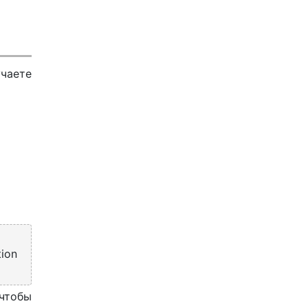
учаете
ion
 чтобы