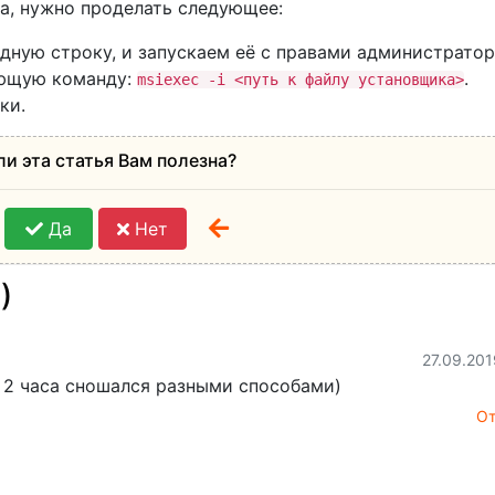
а, нужно проделать следующее:
ную строку, и запускаем её с правами администратор
ующую команду:
.
msiexec -i <путь к файлу установщика>
ки.
ли эта статья Вам полезна?
Да
Нет
)
27.09.201
 2 часа сношался разными способами)
От