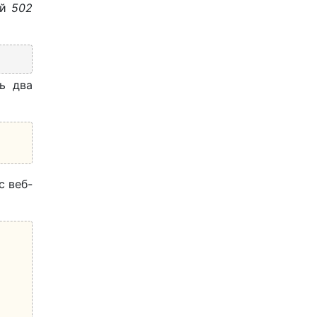
ой
502
ь два
с веб-