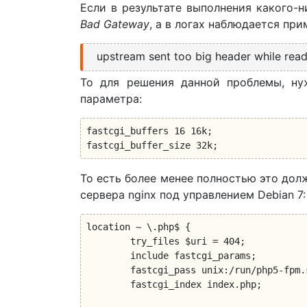
Если в результате выполнения какого-
Bad Gateway
, а в логах наблюдается пр
upstream sent too big header while read
То для решения данной проблемы, ну
параметра:
fastcgi_buffers 16 16k;

fastcgi_buffer_size 32k;
То есть более менее полностью это до
сервера nginx под управлением Debian 7:
location ~ \.php$ {

	try_files $uri = 404;

	include fastcgi_params;

	fastcgi_pass unix:/run/php5-fpm.sock;

	fastcgi_index index.php;
