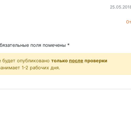
25.05.201
От
бязательные поля помечены
*
е будет опубликовано
только
после
проверки
анимает 1-2 рабочих дня.