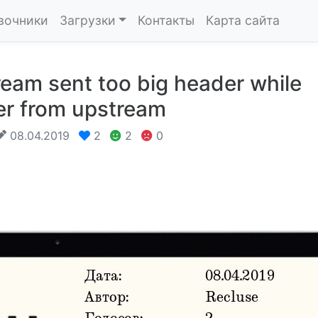
вочники
Загрузки
Контакты
Карта сайта
eam sent too big header while
er from upstream
08.04.2019
2
2
0