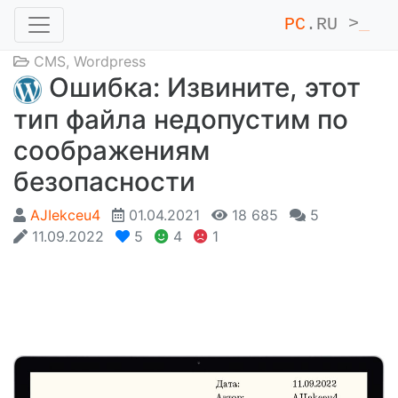
PC
.RU >
_
CMS
,
Wordpress
Ошибка: Извините, этот
тип файла недопустим по
соображениям
безопасности
AJIekceu4
01.04.2021
18 685
5
11.09.2022
5
4
1