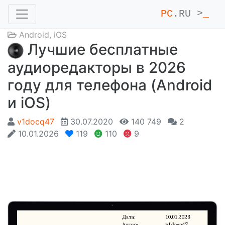
PC
.RU >
_
Android
,
iOS
Лучшие бесплатные
аудиоредакторы в 2026
году для телефона (Android
и iOS)
v1docq47
30.07.2020
140 749
2
10.01.2026
119
110
9