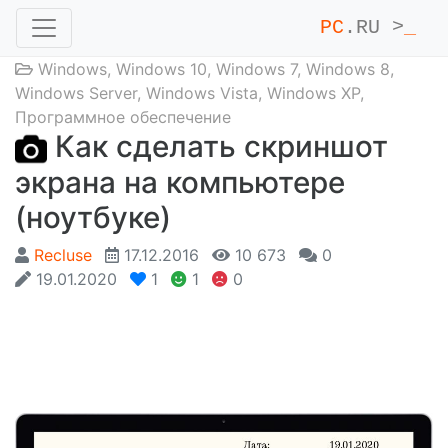
PC
.RU >
_
Windows
,
Windows 10
,
Windows 7
,
Windows 8
,
Windows Server
,
Windows Vista
,
Windows XP
,
Программное обеспечение
Как сделать скриншот
экрана на компьютере
(ноутбуке)
Recluse
17.12.2016
10 673
0
19.01.2020
1
1
0