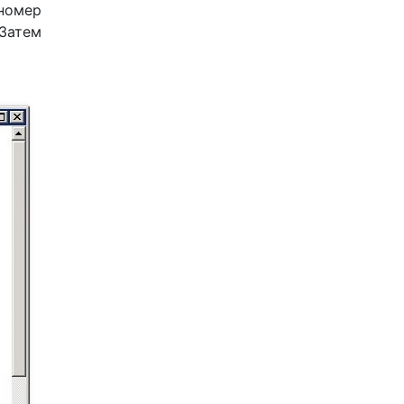
 номер
 Затем