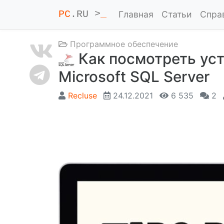
PC
.RU >
_
Главная
Статьи
Спра
Программное обеспечение
Как посмотреть ус
Microsoft SQL Server
Recluse
24.12.2021
6 535
2