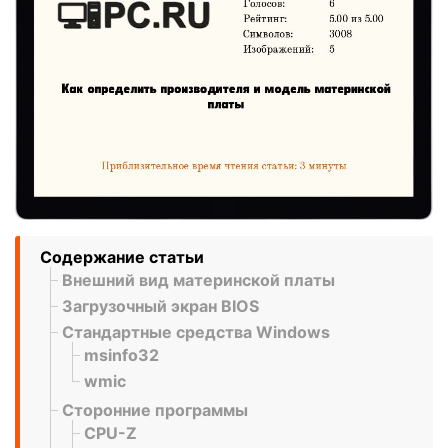
Содержание статьи
Внешний вид материнской платы
Загрузочный экран BIOS
Стандартные средства Windows
msinfo32
wmic
Сторонние программы
CPU-Z