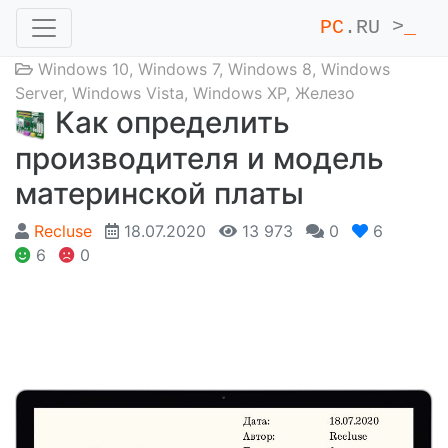
PC
.RU >
_
Windows 10
,
Windows 7
,
Windows 8
,
Windows
Server
,
Windows Vista
,
Windows XP
,
Железо
Как определить
производителя и модель
материнской платы
Recluse
18.07.2020
13 973
0
6
6
0