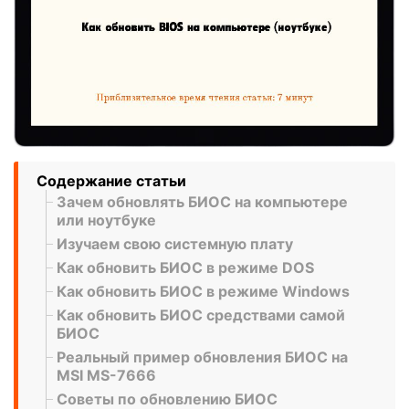
Содержание статьи
Зачем обновлять БИОС на компьютере
или ноутбуке
Изучаем свою системную плату
Как обновить БИОС в режиме DOS
Как обновить БИОС в режиме Windows
Как обновить БИОС средствами самой
БИОС
Реальный пример обновления БИОС на
MSI MS-7666
Советы по обновлению БИОС