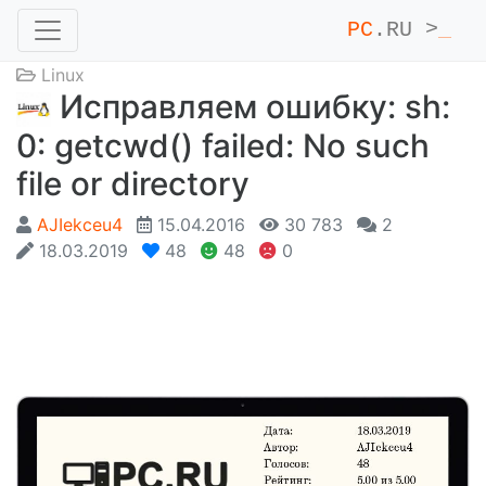
PC
.RU >
_
Linux
Исправляем ошибку: sh:
0: getcwd() failed: No such
file or directory
AJIekceu4
15.04.2016
30 783
2
18.03.2019
48
48
0