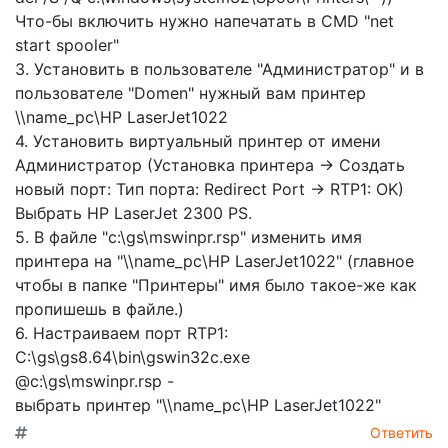
Что-бы включить нужно напечатать в CMD "net
start spooler"
3. Установить в пользователе "Администратор" и в
пользователе "Domen" нужный вам принтер
\\name_pc\HP LaserJet1022
4. Установить виртуальный принтер от имени
Администратор (Установка принтера -> Создать
новый порт: Тип порта: Redirect Port -> RTP1: OK)
Выбрать HP LaserJet 2300 PS.
5. В файле "c:\gs\mswinpr.rsp" изменить имя
принтера на "\\name_pc\HP LaserJet1022" (главное
чтобы в папке "Принтеры" имя было такое-же как
пропишешь в файле.)
6. Настраиваем порт RTP1:
C:\gs\gs8.64\bin\gswin32c.exe
@c:\gs\mswinpr.rsp -
выбрать принтер "\\name_pc\HP LaserJet1022"
Ответить