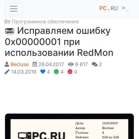
PC
.RU >
_
Программное обеспечение
Исправляем ошибку
0x00000001 при
использовании RedMon
Recluse
26.04.2017
9 617
2
14.03.2019
4
4
0