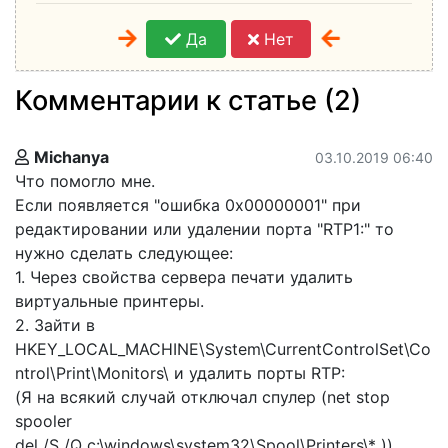
Да
Нет
Комментарии к статье (2)
Michanya
03.10.2019 06:40
Что помогло мне.
Если появляется "ошибка 0x00000001" при
редактировании или удалении порта "RTP1:" то
нужно сделать следующее:
1. Через свойства сервера печати удалить
виртуальные принтеры.
2. Зайти в
HKEY_LOCAL_MACHINE\System\CurrentControlSet\Co
ntrol\Print\Monitors\ и удалить порты RTP:
(Я на всякий случай отключал спулер (net stop
spooler
del /S /Q c:\windows\system32\Spool\Printers\* ))