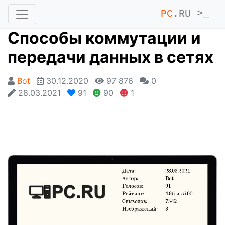
PC
.RU >
_
Способы коммутации и
передачи данных в сетях
Bot
30.12.2020
97 876
0
28.03.2021
91
90
1