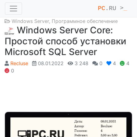
PC
.RU >
_
Windows Server
,
Программное обеспечение
Windows Server Core:
Простой способ установки
Microsoft SQL Server
Recluse
08.01.2022
3 248
0
4
4
0