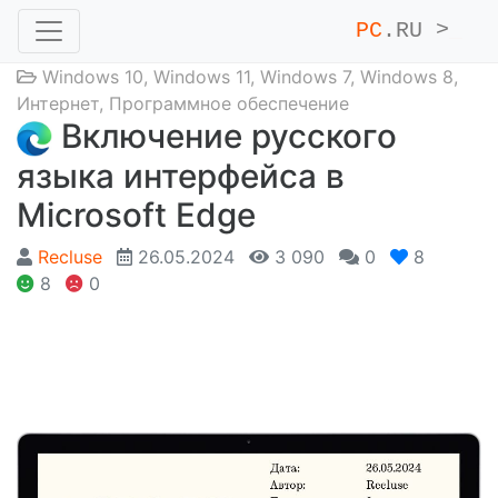
PC
.RU >
_
Windows 10
,
Windows 11
,
Windows 7
,
Windows 8
,
Интернет
,
Программное обеспечение
Включение русского
языка интерфейса в
Microsoft Edge
Recluse
26.05.2024
3 090
0
8
8
0