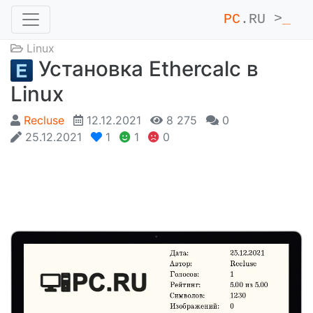
PC
.RU >
_
Linux
Установка Ethercalc в
Linux
Recluse
12.12.2021
8 275
0
25.12.2021
1
1
0