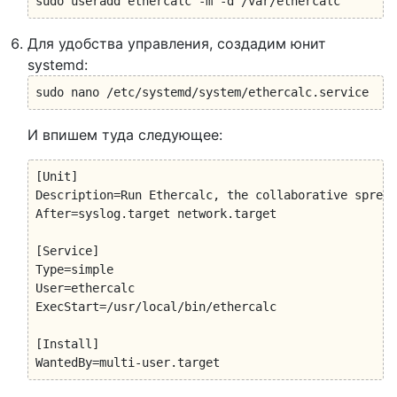
sudo useradd ethercalc -m -d /var/ethercalc
Для удобства управления, создадим юнит
systemd:
sudo nano /etc/systemd/system/ethercalc.service
И впишем туда следующее:
[Unit]

Description=Run Ethercalc, the collaborative spread
After=syslog.target network.target

[Service]

Type=simple

User=ethercalc

ExecStart=/usr/local/bin/ethercalc

[Install]

WantedBy=multi-user.target