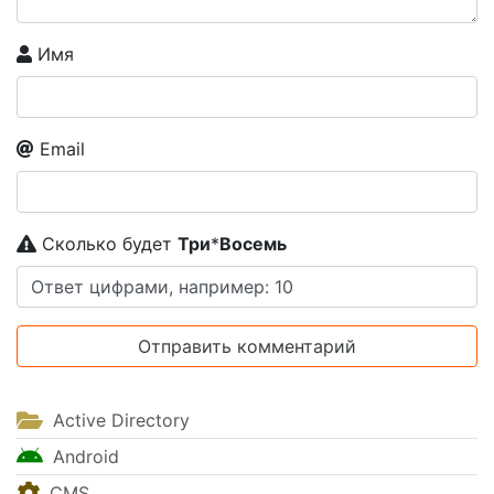
Имя
Email
Сколько будет
Tpи
*
Boceмь
Active Directory
Android
CMS