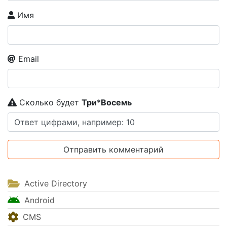
Имя
Email
Сколько будет
Tpи
*
Boceмь
Active Directory
Android
CMS