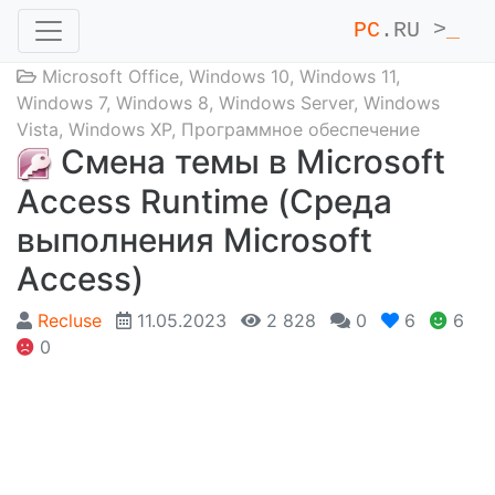
PC
.RU >
_
Microsoft Office
,
Windows 10
,
Windows 11
,
Windows 7
,
Windows 8
,
Windows Server
,
Windows
Vista
,
Windows XP
,
Программное обеспечение
Смена темы в Microsoft
Access Runtime (Среда
выполнения Microsoft
Access)
Recluse
11.05.2023
2 828
0
6
6
0