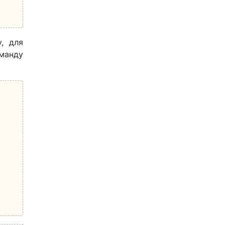
, для
оманду