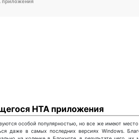
A приложения
щегося HTA приложения
зуются особой популярностью, но все же имеют место
ься даже в самых последних версиях Windows. Благ
ально на коленке в Блокноте, в результате чего, их