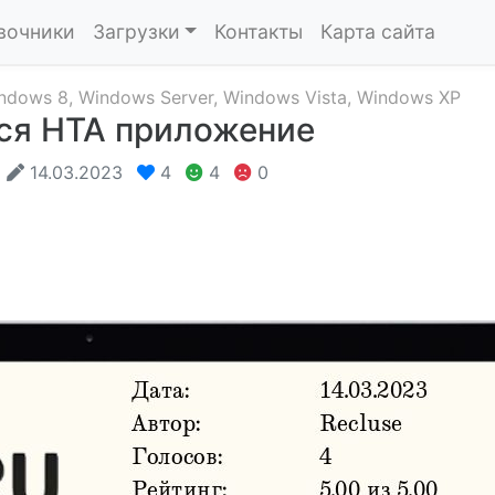
вочники
Загрузки
Контакты
Карта сайта
ndows 8
,
Windows Server
,
Windows Vista
,
Windows XP
я HTA приложение
14.03.2023
4
4
0