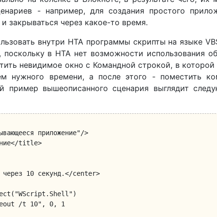
енариев - например, для создания простого прилож
 и закрываться через какое-то время.
льзовать внутри HTA программы скрипты на языке VBS
я, поскольку в HTA нет возможности использования о
стить невидимое окно с Командной строкой, в которой
ем нужного времени, а после этого - поместить ко
чий пример вышеописанного сценария выглядит след