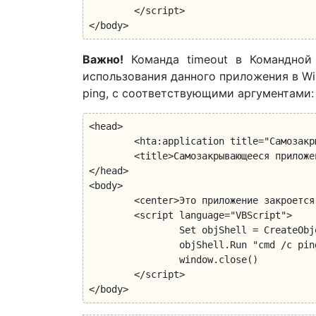
	</script>

</body>
Важно!
Команда timeout в Командной 
использования данного приложения в Wi
ping, с соответствующими аргументами:
<head>

	<hta:application title="Самозакрывающееся приложение"/>

	<title>Самозакрывающееся приложение</title>

</head>

<body>

	<center>Это приложение закроется через 10 секунд.</center>

	<script language="VBScript">

		Set objShell = CreateObject("WScript.Shell")

		objShell.Run "cmd /c ping 127.0.0.1 -n 10 > nul", 0, 1

		window.close()

	</script>

</body>