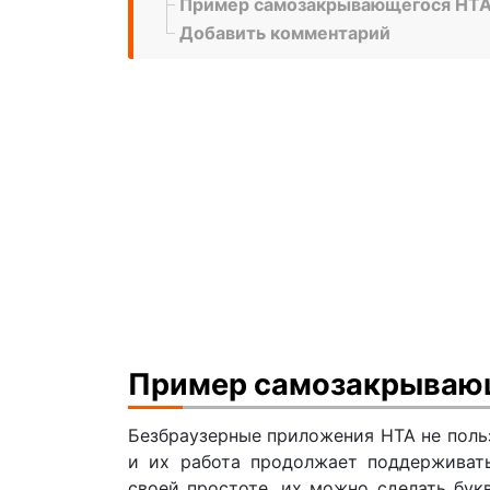
Пример самозакрывающегося HT
Добавить комментарий
Пример самозакрываю
Безбраузерные приложения HTA не поль
и их работа продолжает поддерживат
своей простоте, их можно сделать букв