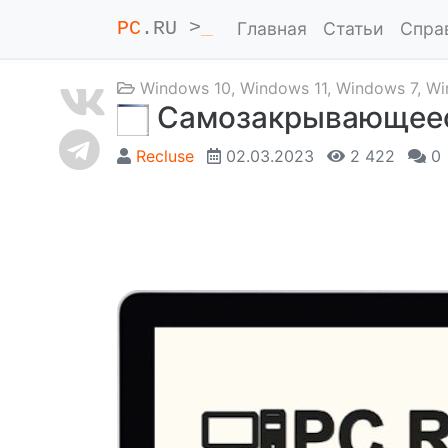
PC
.RU >
_
Главная
Статьи
Спра
Windows 10
,
Windows 11
,
Windows 7
,
Wi
Самозакрывающеес
Recluse
02.03.2023
2 422
0