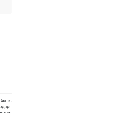
 быть,
одаря
 можно