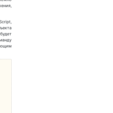
ения,
cript,
бъекта
 будет
манду
ующим