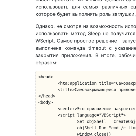
использовать для самых различных сц
которое будет выполнять роль заглушки,
Однако, не смотря на возможность испо
использовать метод Sleep не получитс
WScript. Самое простое решение - запу
выполнена команда timeout с указани
закрытия приложения. В итоге, рабо
образом:
<head>

	<hta:application title="Самозакрывающееся приложение"/>

	<title>Самозакрывающееся приложение</title>

</head>

<body>

	<center>Это приложение закроется через 10 секунд.</center>

	<script language="VBScript">

		Set objShell = CreateObject("WScript.Shell")

		objShell.Run "cmd /c timeout /t 10", 0, 1

		window.close()
