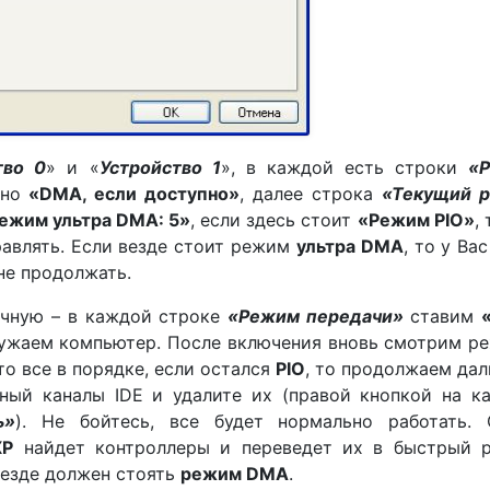
тво 0
» и «
Устройство 1
», в каждой есть строки
«
ано
«DMA, если доступно»
, далее строка
«Текущий 
ежим ультра DMA: 5»
, если здесь стоит
«Режим PIO»
,
равлять. Если везде стоит режим
ультра DMA
, то у Вас
не продолжать.
учную – в каждой строке
«Режим передачи»
ставим
ужаем компьютер. После включения вновь смотрим р
 то все в порядке, если остался
PIO
, то продолжаем дал
ый каналы IDE и удалите их (правой кнопкой на к
ь»
). Не бойтесь, все будет нормально работать. 
XP
найдет контроллеры и переведет их в быстрый 
 везде должен стоять
режим DMA
.