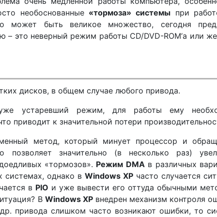
блема очень медленной работы компьютера, особенн
росто необоснованные
«тормоза» системы
при работ
ого может быть великое множество, сегодня пред
ю – это неверный режим работы CD/DVD-ROM’а или ж
тких дисков, в общем случае любого привода.
же устаревший режим, для работы ему необх
что приводит к значительной потери производительнос
менный метод, который минует процессор и обращ
о позволяет значительно (в несколько раз) увел
адоедливых «тормозов».
Режим DMA
в различных вари
х системах, однако в
Windows XP
часто случается си
чается в
PIO
и уже вывести его оттуда обычными мет
ситуация? В
Windows XP
внедрен механизм контроля о
 др. привода слишком часто возникают ошибки, то с