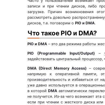
Часто у пользователей возникает про
записи и при чтении дисков, либо п
загрузке. Причин возникновения эт
рассмотреть довольно распространенну
дисков, т.е. поговорим о
PIO и DMA
.
Что такое PIO и DMA?
PIO и DMA
– это два режима работы жес
PIO (Programmable Input/Output)
– у
задействовать центральный процессор, 
DMA (Direct Memory Access)
– совре
напрямую к оперативной памяти, эт
производительность и избавиться от н
уже давно используется в операционны
в которой
DMA
автоматически переклю
не получится. Из-за чего возникает эта 
если при чтении с жесткого диска или