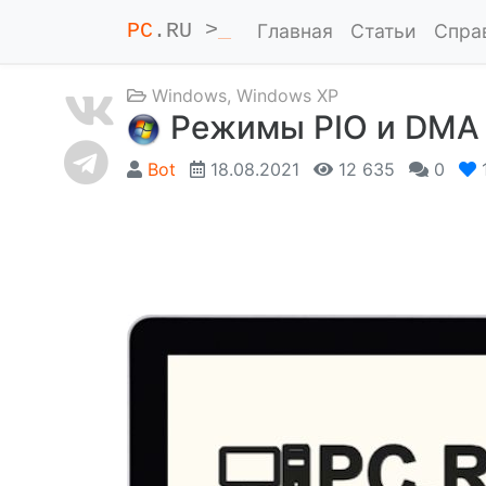
PC
.RU >
_
Главная
Статьи
Спра
Windows
,
Windows XP
Режимы PIO и DMA
Bot
18.08.2021
12 635
0