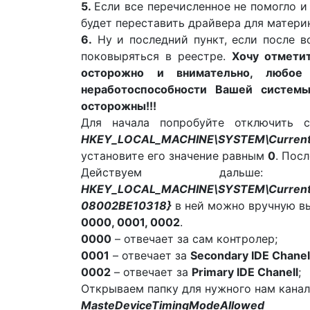
5.
Если все перечисленное не помогло и
будет переставить драйвера для материн
6.
Ну и последний пункт, если после 
поковыряться в реестре.
Хочу отмети
осторожно и внимательно, любое
неработоспособности Вашей системы
осторожны!!!
Для начала попробуйте отключить 
HKEY_LOCAL_MACHINE\SYSTEM\CurrentCo
установите его значение равным
0
. Пос
Действуем дальше:
HKEY_LOCAL_MACHINE\SYSTEM\CurrentCo
08002BE10318}
в ней можно вручную в
0000, 0001, 0002
.
0000
– отвечает за сам контролер;
0001
– отвечает за
Secondary IDE Chanel
0002
– отвечает за
Primary IDE Chanell
;
Открываем папку для нужного нам канала
MasteDeviceTimingModeAllowed