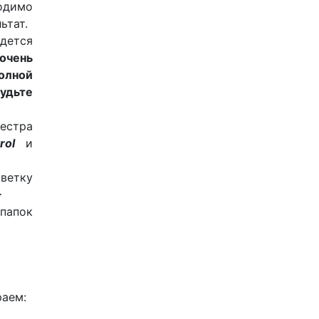
ходимо
ьтат.
идется
очень
олной
удьте
естра
rol
и
тку
-
 папок
раем: