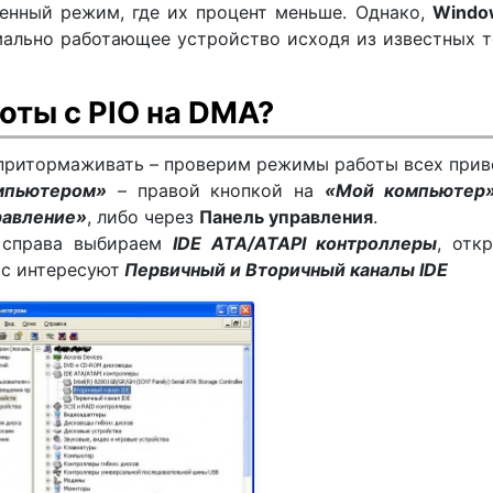
енный режим, где их процент меньше. Однако,
Windo
ально работающее устройство исходя из известных 
оты с PIO на DMA?
 притормаживать – проверим режимы работы всех прив
мпьютером»
– правой кнопкой на
«Мой компьютер
равление»
, либо через
Панель управления
.
 справа выбираем
IDE ATA/ATAPI контроллеры
, отк
ас интересуют
Первичный и Вторичный каналы IDE