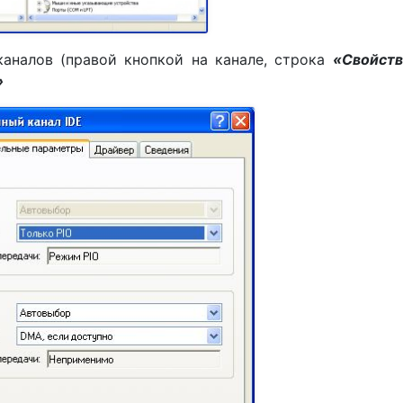
каналов (правой кнопкой на канале, строка
«Свойств
»