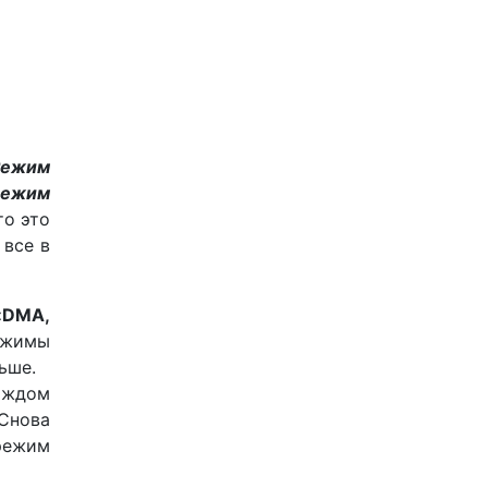
Режим
режим
 то это
 все в
«DMA,
ежимы
ьше.
аждом
Снова
режим