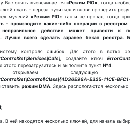
 у Вас опять высвечивается
«Режим PIO»
, тогда необ
ской платы – перезагрузиться и вновь проверить резул
всех мучений
«Режим PIO
» так и не пропал, тогда пр
ть – производите какие-либо операции с реестром 
 неправильное действие может привести к п
. Лучше всего сделать заранее бекап реестра. Б
систему контроля ошибок. Для этого в ветке ре
ntrolSet\Services\Cdfs\
, создайте ключ
ErrorCont
ле этого перезагрузитесь и выполните пункт
№4
.
 открываем следующую ве
ntrolSet\Control\Class\{4D36E96A-E325-11CE-BFC1
ыставить
режим DMA
. Здесь распологаются несколько
l
;
. В ней находятся несколько ключей, для начала выби