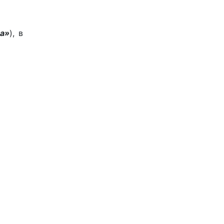
а»
), в