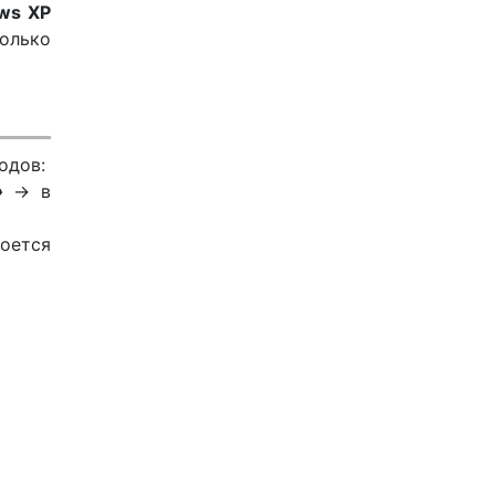
ws XP
только
одов:
»
→ в
роется