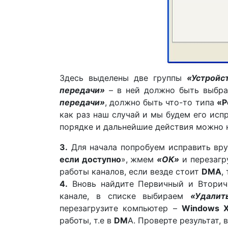
Здесь выделены две группы
«Устройс
передачи»
– в ней должно быть выбр
передачи»
, должно быть что-то типа
«Р
как раз наш случай и мы будем его исп
порядке и дальнейшие действия можно 
3.
Для начала попробуем исправить вр
если доступно
», жмем
«ОК»
и перезагр
работы каналов, если везде стоит
DMA
,
4.
Вновь найдите Первичный и Вторичн
канале, в списке выбираем
«Удалит
перезагрузите компьютер –
Windows 
работы, т.е в
DM
A. Проверте результат,