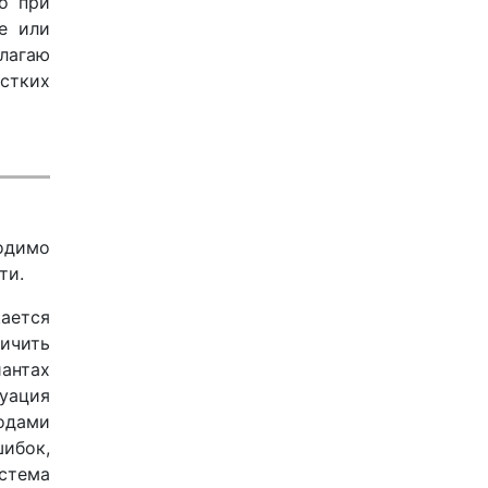
о при
е или
лагаю
естких
одимо
ти.
ается
ичить
антах
туация
одами
шибок,
истема