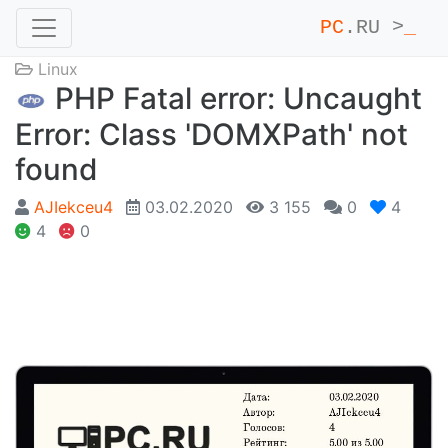
PC
.RU >
_
Linux
PHP Fatal error: Uncaught
Error: Class 'DOMXPath' not
found
AJIekceu4
03.02.2020
3 155
0
4
4
0