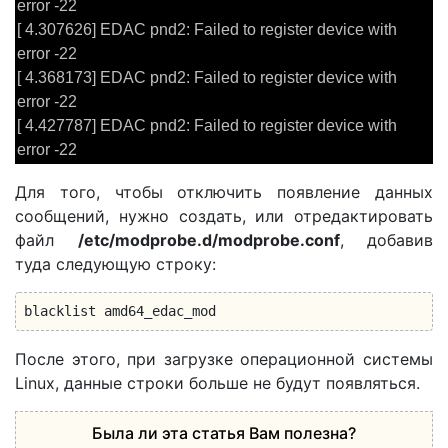
error -22
[ 4.307626] EDAC pnd2: Failed to register device with
error -22
[ 4.368173] EDAC pnd2: Failed to register device with
error -22
[ 4.427787] EDAC pnd2: Failed to register device with
error -22
Для того, чтобы отключить появление данных
сообщений, нужно создать, или отредактировать
файл
/etc/modprobe.d/modprobe.conf
, добавив
туда следующую строку:
blacklist amd64_edac_mod
После этого, при загрузке операционной системы
Linux, данные строки больше не будут появляться.
Была ли эта статья Вам полезна?