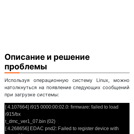
Описание и решение
проблемы
Используя операционную систему Linux, можно
натолкнуться на появление следующих сообщений
при загрузке системы:
[ 4.107664] i915 0000:00:02.0: firmware: failed to load
i915/bx
t_dmc_ver1_07.bin (02)
[ 4.268656] EDAC pnd2: Failed to register device with