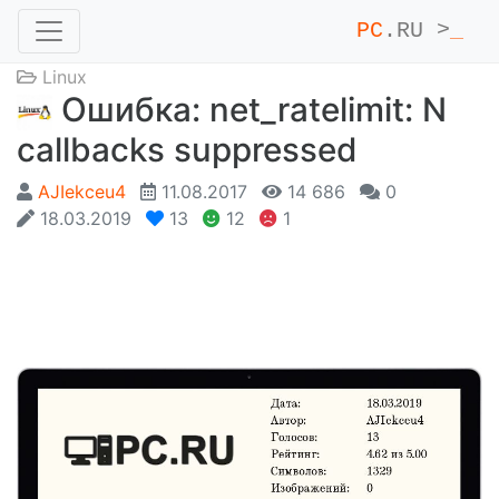
PC
.RU >
_
Linux
Ошибка: net_ratelimit: N
callbacks suppressed
AJIekceu4
11.08.2017
14 686
0
18.03.2019
13
12
1