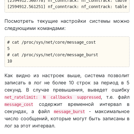
[2594912.560778] nf_conntrack: nf_conntrack: table fu
[2594912.561251] nf_conntrack: nf_conntrack: table fu
Посмотреть текущие настройки системы можно
следующими командами:
# cat /proc/sys/net/core/message_cost

5

# cat /proc/sys/net/core/message_burst

10
Как видно из настроек выше, система позволит
записать в лог не более 10 строк за период в 5
секунд. В случае превышения, выведет ошибку
, т.е. файл
net_ratelimit: N callbacks suppressed
содержит временной интервал в
message_cost
секундах, а файл
- максимальное
message_burst
число сообщений, которые могут быть записаны в
лог за этот интервал.