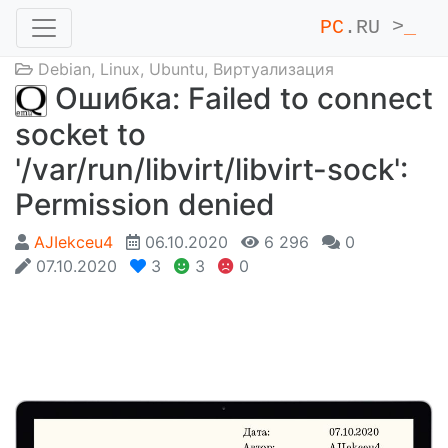
PC
.RU >
_
Debian
,
Linux
,
Ubuntu
,
Виртуализация
Ошибка: Failed to connect
socket to
'/var/run/libvirt/libvirt-sock':
Permission denied
AJIekceu4
06.10.2020
6 296
0
07.10.2020
3
3
0