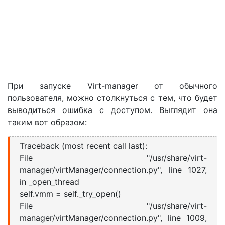
При запуске Virt-manager от обычного
пользователя, можно столкнуться с тем, что будет
выводиться ошибка с доступом. Выглядит она
таким вот образом:
Traceback (most recent call last):
File "/usr/share/virt-
manager/virtManager/connection.py", line 1027,
in _open_thread
self.vmm = self._try_open()
File "/usr/share/virt-
manager/virtManager/connection.py", line 1009,