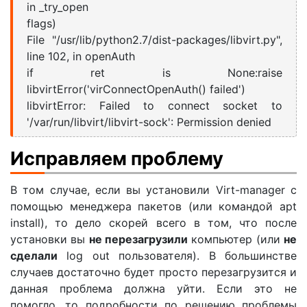
in _try_open
flags)
File "/usr/lib/python2.7/dist-packages/libvirt.py",
line 102, in openAuth
if ret is None:raise
libvirtError('virConnectOpenAuth() failed')
libvirtError: Failed to connect socket to
'/var/run/libvirt/libvirt-sock': Permission denied
Исправляем проблему
В том случае, если вы установили Virt-manager с
помощью менеджера пакетов (или командой apt
install), то дело скорей всего в том, что после
установки вы
не перезагрузили
компьютер (или
не
сделали
log out пользователя). В большинстве
случаев достаточно будет просто перезагрузится и
данная проблема должна уйти. Если это не
помогло, то подробности по решению проблемы