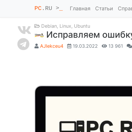
PC
.RU >
_
Главная
Статьи
Спра
Debian
,
Linux
,
Ubuntu
Исправляем ошибку:
AJIekceu4
19.03.2022
13 961