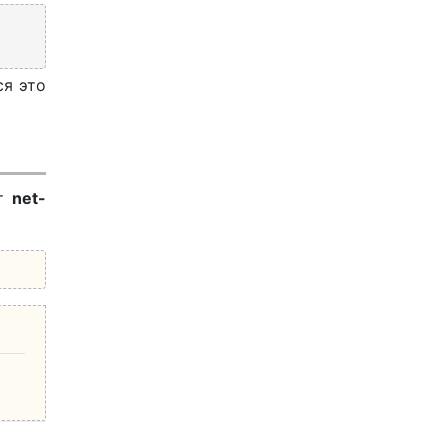
ся это
ет
net-