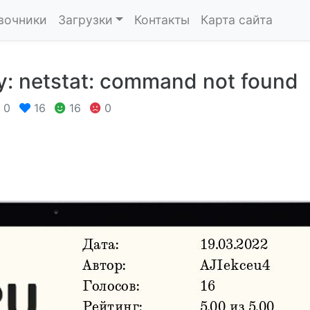
вочники
Загрузки
Контакты
Карта сайта
 netstat: command not found
0
16
16
0