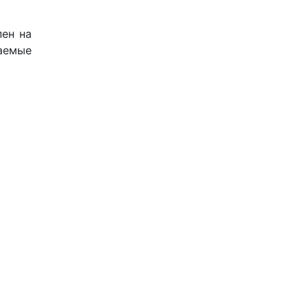
пен на
аемые