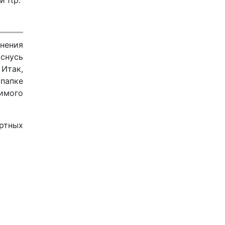
нения
оснусь
 Итак,
 папке
жимого
артных