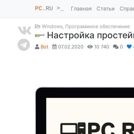
PC
.RU >
_
Главная
Статьи
Спра
Windows
,
Программное обеспечение
Настройка простейш
Bot
07.02.2020
10 740
0