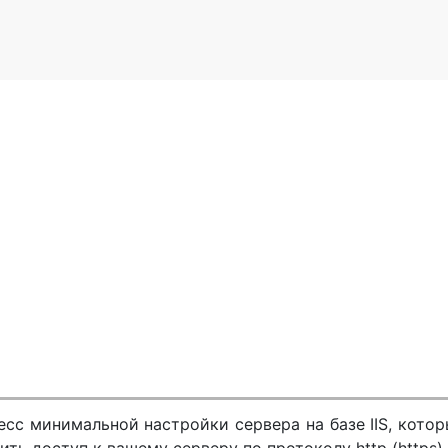
есс минимальной настройки сервера на базе IIS, кото
ть доступ к вашему серверу по протоколу http (https) и