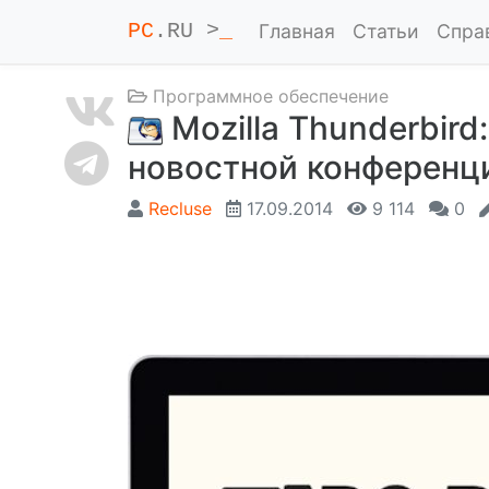
PC
.RU >
_
Главная
Статьи
Спра
Программное обеспечение
Mozilla Thunderbir
новостной конференци
Recluse
17.09.2014
9 114
0