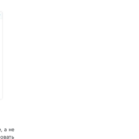
, а не
овать