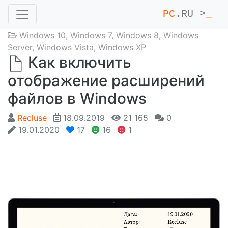
PC
.RU >
_
Windows 10
,
Windows 7
,
Windows 8
,
Windows
Server
,
Windows Vista
,
Windows XP
Как включить
отображение расширений
файлов в Windows
Recluse
18.09.2019
21 165
0
19.01.2020
17
16
1