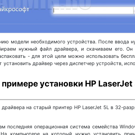
нию модели необходимого устройства. После ввода 
ыбираем нужный файл драйвера, и скачиваем его. Он
аспаковать - для этой цели можно использовать бесп
т установить драйвер через диспетчер устройств, исп
примере установки HP LaserJet
 драйвера на старый принтер HP LaserJet 5L в 32-раз
там последняя операционная система семейства Windo
 На компьютере на который нужно установить прин