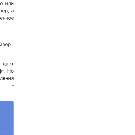
го или
вер, а
ненное
айвер
е даст
фт. Но
ления
ке -