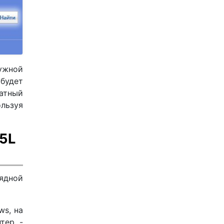
нужной
 будет
латный
ользуя
 5L
рядной
ws, на
тер -