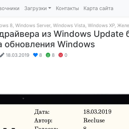
вочники
Загрузки
Контакты
Карта сайта
ows 8
,
Windows Server
,
Windows Vista
,
Windows XP
,
Желе
драйвера из Windows Update 
а обновления Windows
18.03.2019
8
8
0