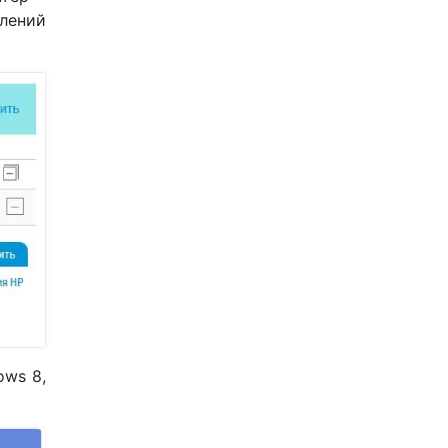
лений
ows 8,