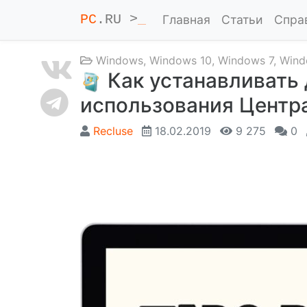
PC
.RU >
_
Главная
Статьи
Спра
Windows
,
Windows 10
,
Windows 7
,
Wind
Как устанавливать 
использования Центр
Recluse
18.02.2019
9 275
0