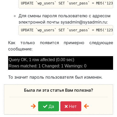
UPDATE `wp_users` SET `user_pass` = MD5('12345
Для смены пароля пользователю с адресом
электронной почты sysadmin@sysadmin.ru:
UPDATE `wp_users` SET `user_pass` = MD5('12345
Как только появится примерно следующее
сообщение:
Query OK, 1 row affected (0.00 sec)
Rows matched: 1 Changed: 1 Warnings: 0
То значит пароль пользователя был изменен.
Была ли эта статья Вам полезна?
Да
Нет