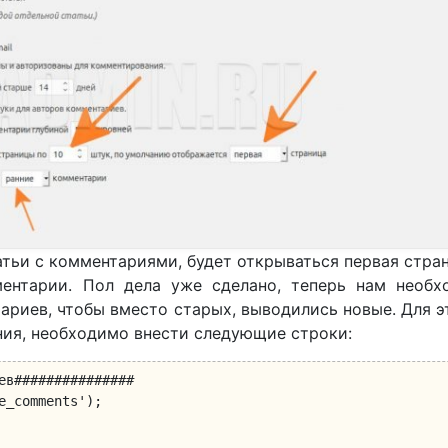
атьи с комментариями, будет открываться первая стра
ентарии. Пол дела уже сделано, теперь нам необх
риев, чтобы вместо старых, выводились новые. Для э
ния, необходимо внести следующие строки:
ев###############

e_comments'); 
