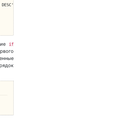
овие
if
рвого
женные
рядок