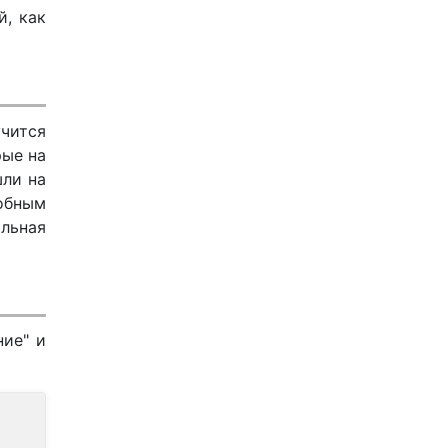
й, как
учится
рые на
шли на
обным
льная
ние" и