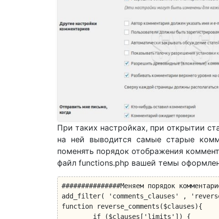
При таких настройках, при открытии ст
на ней выводится самые старые комм
поменять порядок отображения коммента
файл functions.php вашей темы оформле
###############Меняем порядок комментари
add_filter( 'comments_clauses' , 'revers
function reverse_comments($clauses){

	if ($clauses['limits']) {
