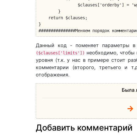
		$clauses['orderby'] = 'wp_comments.comment_date_gmt DESC, wp_comments.comment_ID DESC';

	} 

    return $clauses;

}

###############Меняем порядок комментари
Данный код - поменяет параметры в 
необходимо, чтобы 
($clauses['limits'])
уровня (т.к. у нас в примере стоит ра
комментарии (второго, третьего и т
отображения.
Была 
Добавить комментарий