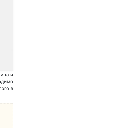
ница и
одимо
того в