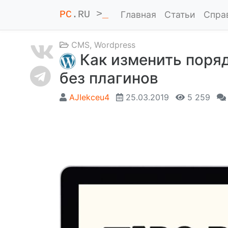
PC
.RU >
_
Главная
Статьи
Спра
CMS
,
Wordpress
Как изменить поряд
без плагинов
AJIekceu4
25.03.2019
5 259