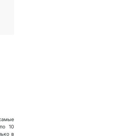
самые
по 10
лько в