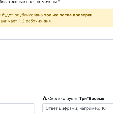
бязательные поля помечены
*
е будет опубликовано
только
после
проверки
анимает 1-2 рабочих дня.
Сколько будет
Tpи
*
Boceмь