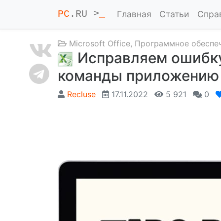
PC
.RU >
_
Главная
Статьи
Спра
Microsoft Office
,
Программное обеспе
Исправляем ошибку
команды приложению
Recluse
17.11.2022
5 921
0