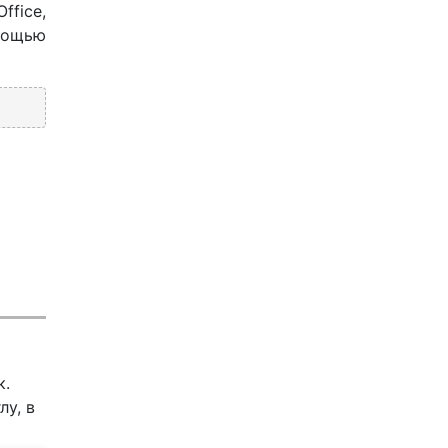
ffice,
мощью
к.
лу, в