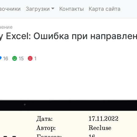
вочники
Загрузки
Контакты
Карта сайта
чение
 Excel: Ошибка при направле
16
15
1